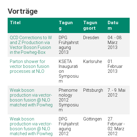
Vorträge
Titel
Tagun
Tagun
Datu
g
gsort
m
QCD Corrections to W
DPG
Dresden
04. - 08.
and Z Production via
Frühjahrst
März
Vector Boson Fusion
agung
2013
in the Powheg-Box
2013
Parton shower for
KSETA
Karlsruhe
01.
vector boson fusion
Inaugurati
Februar
processes at NLO
on
2013
Symposiu
m
Weak boson
Phenome
Pittsburgh
7. - 9. Mai
production via vector-
nology
2012
boson fusion @ NLO
2012
matched with Powheg
Symposiu
m
Weak boson
DPG
Göttingen
27.
production via vector-
Frühjahrst
Februar -
boson fusion @ NLO
agung
02. März
matched with Powheg
2012
2012