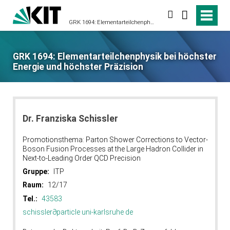
suchen
GRK 1694: Elementarteilchenphysik bei höchster Energie und höchster Präzision
GRK 1694: Elementarteilchenphysik bei höchster
Energie und höchster Präzision
Dr. Franziska Schissler
Promotionsthema: Parton Shower Corrections to Vector-
Boson Fusion Processes at the Large Hadron Collider in
Next-to-Leading Order QCD Precision
Gruppe:
ITP
Raum:
12/17
Tel.:
43583
schissler
∂
particle uni-karlsruhe de