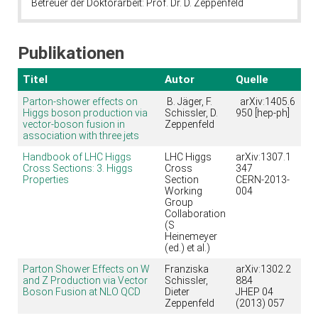
Betreuer der Doktorarbeit: Prof. Dr. D. Zeppenfeld
Publikationen
Titel
Autor
Quelle
Parton-shower effects on
B. Jäger, F.
arXiv:1405.6
Higgs boson production via
Schissler, D.
950 [hep-ph]
vector-boson fusion in
Zeppenfeld
association with three jets
Handbook of LHC Higgs
LHC Higgs
arXiv:1307.1
Cross Sections: 3. Higgs
Cross
347
Properties
Section
CERN-2013-
Working
004
Group
Collaboration
(S
Heinemeyer
(ed.) et al.)
Parton Shower Effects on W
Franziska
arXiv:1302.2
and Z Production via Vector
Schissler,
884
Boson Fusion at NLO QCD
Dieter
JHEP 04
Zeppenfeld
(2013) 057