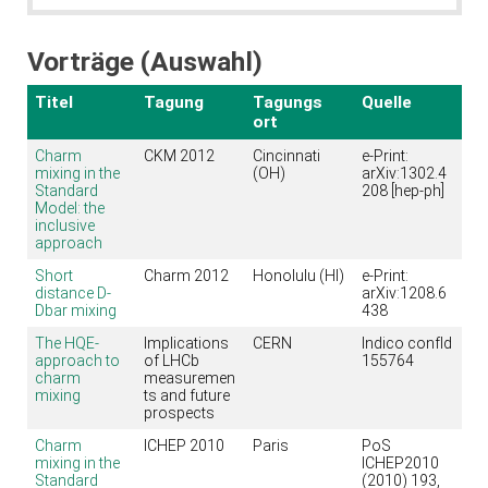
Vorträge (Auswahl)
Titel
Tagung
Tagungs
Quelle
ort
Charm
CKM 2012
Cincinnati
e-Print:
mixing in the
(OH)
arXiv:1302.4
Standard
208 [hep-ph]
Model: the
inclusive
approach
Short
Charm 2012
Honolulu (HI)
e-Print:
distance D-
arXiv:1208.6
Dbar mixing
438
The HQE-
Implications
CERN
Indico confId
approach to
of LHCb
155764
charm
measuremen
mixing
ts and future
prospects
Charm
ICHEP 2010
Paris
PoS
mixing in the
ICHEP2010
Standard
(2010) 193,