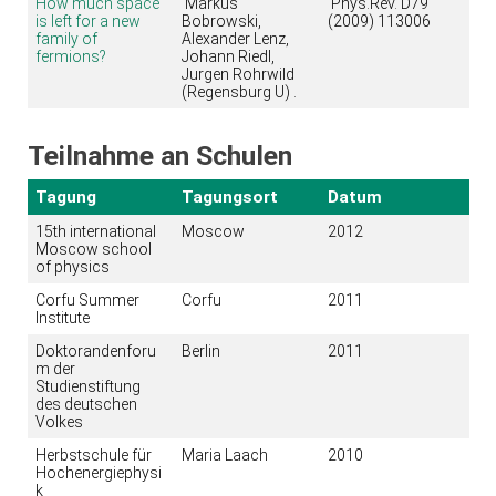
How much space
Markus
Phys.Rev. D79
is left for a new
Bobrowski,
(2009) 113006
family of
Alexander Lenz,
fermions?
Johann Riedl,
Jurgen Rohrwild
(Regensburg U) .
Teilnahme an Schulen
Tagung
Tagungsort
Datum
15th international
Moscow
2012
Moscow school
of physics
Corfu Summer
Corfu
2011
Institute
Doktorandenforu
Berlin
2011
m der
Studienstiftung
des deutschen
Volkes
Herbstschule für
Maria Laach
2010
Hochenergiephysi
k