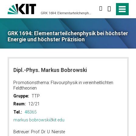
suchen
GRK 1694: Elementarteilchenphysik bei höchster Energie und höchster Präzision
GRK 1694: Elementarteilchenphysik bei höchster
Energie und höchster Präzision
Dipl.-Phys. Markus Bobrowski
Promotionsthema: Flavourphysik in vereinheitlichten
Feldtheorien
Gruppe:
TTP
Raum:
12/21
Tel.:
48365
markus bobrowski
∂
kit edu
Betreuer: Prof. Dr. U. Nierste