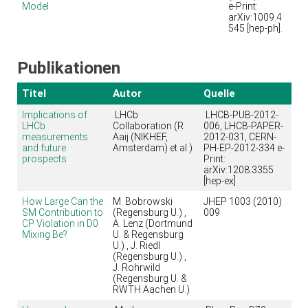
Model
e-Print:
arXiv:1009.4
545 [hep-ph].
Publikationen
Titel
Autor
Quelle
Implications of
LHCb
LHCB-PUB-2012-
LHCb
Collaboration (R
006, LHCB-PAPER-
measurements
Aaij (NIKHEF,
2012-031, CERN-
and future
Amsterdam) et al.)
PH-EP-2012-334 e-
prospects
Print:
arXiv:1208.3355
[hep-ex]
How Large Can the
M. Bobrowski
JHEP 1003 (2010)
SM Contribution to
(Regensburg U.) ,
009
CP Violation in D0
A. Lenz (Dortmund
Mixing Be?
U. & Regensburg
U.) , J. Riedl
(Regensburg U.) ,
J. Rohrwild
(Regensburg U. &
RWTH Aachen U.)