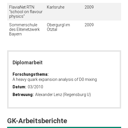
FlaviaNet RTN
Karlsruhe
2009
“school on flavour
physics”
Sommerschule
Obergurgl im
2009
des Elitenetzwerk
Ötztal
Bayern
Diplomarbeit
Forschungsthema:
A heavy quark expansion analysis of D0 mixing
Datum:
03/2010
Betreuung:
Alexander Lenz (Regensburg U)
GK-Arbeitsberichte