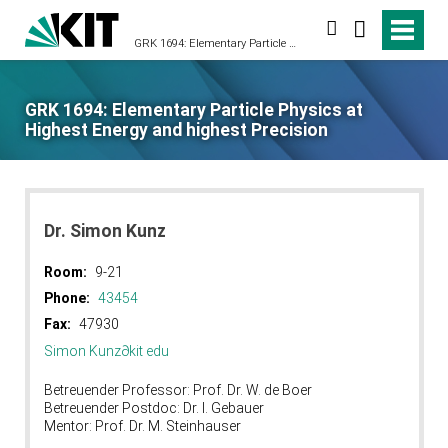
search
GRK 1694: Elementary Particle Physics at Highest Energy and highest Precision
GRK 1694: Elementary Particle Physics at
Highest Energy and highest Precision
Dr. Simon Kunz
Room:
9-21
Phone:
43454
Fax:
47930
Simon Kunz
∂
kit edu
Betreuender Professor: Prof. Dr. W. de Boer
Betreuender Postdoc: Dr. I. Gebauer
Mentor: Prof. Dr. M. Steinhauser