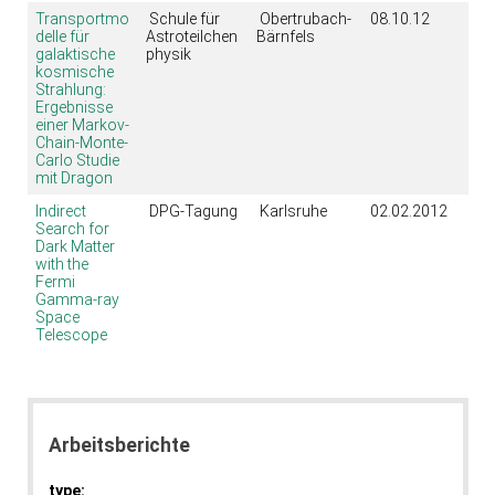
Transportmo
Schule für
Obertrubach-
08.10.12
delle für
Astroteilchen
Bärnfels
galaktische
physik
kosmische
Strahlung:
Ergebnisse
einer Markov-
Chain-Monte-
Carlo Studie
mit Dragon
Indirect
DPG-Tagung
Karlsruhe
02.02.2012
Search for
Dark Matter
with the
Fermi
Gamma-ray
Space
Telescope
Arbeitsberichte
type: