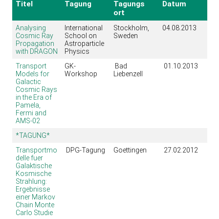
Titel
Tagung
Tagungs
Datum
ort
Analysing
International
Stockholm,
04.08.2013
Cosmic Ray
School on
Sweden
Propagation
Astroparticle
with DRAGON
Physics
Transport
GK-
Bad
01.10.2013
Models for
Workshop
Liebenzell
Galactic
Cosmic Rays
in the Era of
Pamela,
Fermi and
AMS-02
*TAGUNG*
Transportmo
DPG-Tagung
Goettingen
27.02.2012
delle fuer
Galaktische
Kosmische
Strahlung:
Ergebnisse
einer Markov
Chain Monte
Carlo Studie